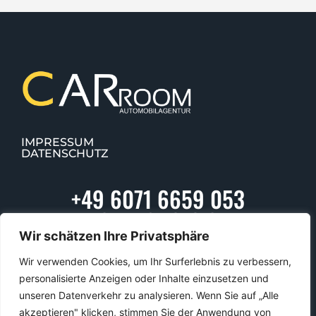
IMPRESSUM
DATENSCHUTZ
+49 6071 6659 053
+49 1512 1313 975
Wir schätzen Ihre Privatsphäre
info@car-room.de
Friedrich-Ebert-Str. 78
Wir verwenden Cookies, um Ihr Surferlebnis zu verbessern,
personalisierte Anzeigen oder Inhalte einzusetzen und
Münster bei Dieburg
unseren Datenverkehr zu analysieren. Wenn Sie auf „Alle
akzeptieren" klicken, stimmen Sie der Anwendung von